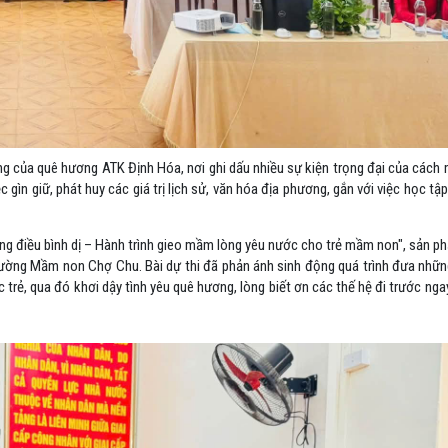
ang của quê hương ATK Định Hóa, nơi ghi dấu nhiều sự kiện trọng đại của cách
 gìn giữ, phát huy các giá trị lịch sử, văn hóa địa phương, gắn với việc học tậ
ững điều bình dị – Hành trình gieo mầm lòng yêu nước cho trẻ mầm non", sản p
ường Mầm non Chợ Chu. Bài dự thi đã phản ánh sinh động quá trình đưa những g
rẻ, qua đó khơi dậy tình yêu quê hương, lòng biết ơn các thế hệ đi trước ng