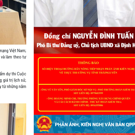
 mạng Việt Nam;
p và làm theo tư
hẩm dự thi Cuộc
iá trị lịch sử,
ay từ những năm