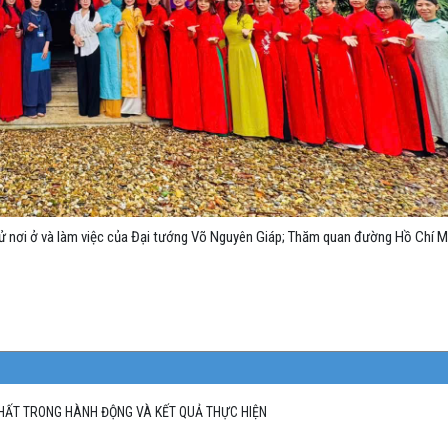
h sử nơi ở và làm việc của Đại tướng Võ Nguyên Giáp; Thăm quan đường Hồ Chí M
CHẤT TRONG HÀNH ĐỘNG VÀ KẾT QUẢ THỰC HIỆN