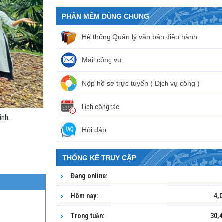
PHẦN MỀM DÙNG CHUNG
Hệ thống Quản lý văn bản điều hành
Mail công vụ
Nộp hồ sơ trực tuyến ( Dịch vụ công )
Lịch công tác
inh.
Hỏi đáp
THỐNG KÊ TRUY CẬP
Đang online:
Hôm nay:
4,
Trong tuần:
30,