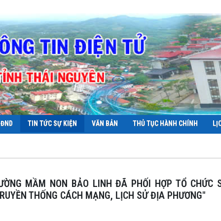
HĐND
TIN TỨC SỰ KIỆN
VĂN BẢN
THỦ TỤC HÀNH CHÍNH
LỊ
 TRUYỀN THỐNG CÁCH MẠNG, LỊCH SỬ ĐỊA PHƯƠNG"