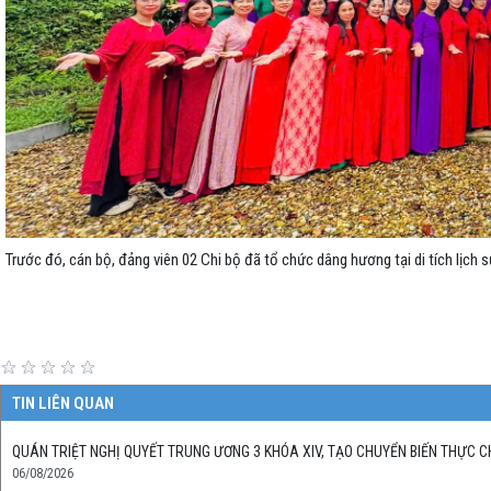
Trước đó, cán bộ, đảng viên 02 Chi bộ đã tổ chức dâng hương tại di tích lịc
TIN LIÊN QUAN
QUÁN TRIỆT NGHỊ QUYẾT TRUNG ƯƠNG 3 KHÓA XIV, TẠO CHUYỂN BIẾN THỰC 
06/08/2026