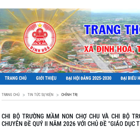
TRANG CHỦ
GIỚI THIỆU
ĐẠI HỘI ĐẢNG 2025-2030
ĐẠI BIỂU 
TRANG CHỦ
TIN TỨC SỰ KIỆN
CHÍNH TRỊ
CHI BỘ TRƯỜNG MẦM NON CHỢ CHU VÀ CHI BỘ TRƯỜNG MẦM NON BẢO LINH ĐÃ PHỐI HỢP TỔ CHỨC SINH HOẠT
CHUYÊN ĐỀ QUÝ II NĂM 2026 VỚI CHỦ ĐỀ "GIÁO DỤC