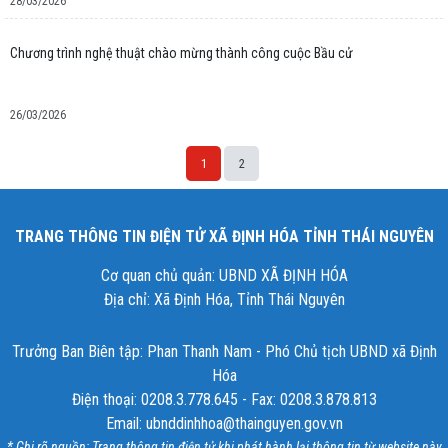
28/03/2026
Chương trình nghệ thuật chào mừng thành công cuộc Bầu cử
26/03/2026
1
2
TRANG THÔNG TIN ĐIỆN TỬ XÃ ĐỊNH HÓA TỈNH THÁI NGUYÊN
Cơ quan chủ quản: UBND XÃ ĐỊNH HÓA
Địa chỉ: Xã Định Hóa, Tỉnh Thái Nguyên
Trưởng Ban Biên tập: Phan Thanh Nam - Phó Chủ tịch UBND xã Định
Hóa
Điện thoại: 0208.3.778.645 - Fax: 0208.3.878.813
Email: ubnddinhhoa@thainguyen.gov.vn
* Ghi rõ nguồn: Trang thông tin điện tử khi phát hành lại thông tin từ website này