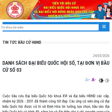
TIN TỨC BẦU CỬ HĐND
24/03/2026
DANH SÁCH ĐẠI BIỂU QUỐC HỘI SỐ, TẠI ĐƠN VỊ BẦU
CỬ SỐ 03
Cuộc bầu cửu Đại biểu Quốc hội khoá XVI và đại biểu HĐND các cấp,
nhiệm kỳ 2026 - 2031 đã thành công tốt đẹp. Các ứng cử viên ứng cử đại
biểu Quốc hội được cử tri xã Định Hóa tin tưởng, lựa chọn, bầu vào đại
biểu Quốc hội có trình độ, năng lực và đại diện cho ý chí, nguyện vọng của