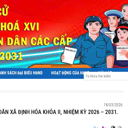
ANH SÁCH ĐẠI BIỂU HĐND
HOẠT ĐỘNG CỦA HĐND
HỎI ĐÁP
18/03/2026
N XÃ ĐỊNH HÓA KHÓA II, NHIỆM KỲ 2026 – 2031.