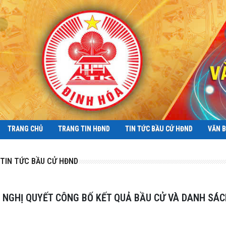
TRANG CHỦ
TRANG TIN HĐND
TIN TỨC BẦU CỬ HĐND
VĂN 
TIN TỨC BẦU CỬ HĐND
NGHỊ QUYẾT CÔNG BỐ KẾT QUẢ BẦU CỬ VÀ DANH SÁC