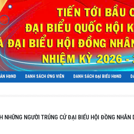
BẢN HĐND
DANH SÁCH ỨNG VIÊN
DANH SÁCH ĐẠI BIỂU HĐND
D
H NHỮNG NGƯỜI TRÚNG CỬ ĐẠI BIỂU HỘI ĐỒNG NHÂN DÂ