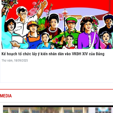
Kế hoạch tổ chức lấy ý kiến nhân dân vào VKĐH XIV của Đảng
Thứ năm, 18/09/2025
MEDIA