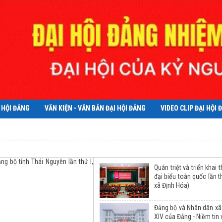
I HỘI ĐẢNG
VĂN KIỆN - VĂN BẢN ĐẠI HỘI ĐẢNG
VIDEO CLIP ĐẠI HỘI 
ảng bộ tỉnh Thái Nguyên lần thứ I,
Quán triệt và triển khai 
đại biểu toàn quốc lần 
xã Định Hóa)
Đảng bộ và Nhân dân xã
XIV của Đảng - Niềm tin 