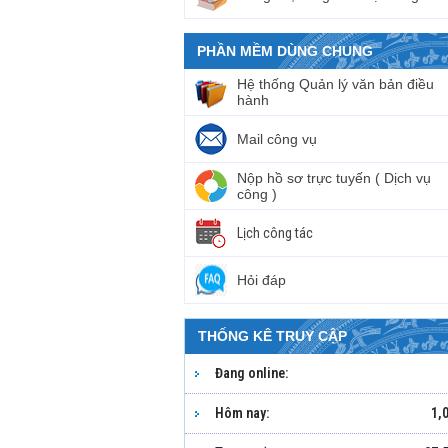
PHẦN MỀM DÙNG CHUNG
Hệ thống Quản lý văn bản điều
hành
Mail công vụ
Nộp hồ sơ trực tuyến ( Dịch vụ
công )
Lịch công tác
Hỏi đáp
THỐNG KÊ TRUY CẬP
Đang online:
Hôm nay:
1,