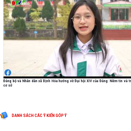
Đảng bộ và Nhân dân xã Định Hóa hướng về Đại hội XIV của Đảng: Niềm tin và t
cơ sở
DANH SÁCH CÁC Ý KIẾN GÓP Ý