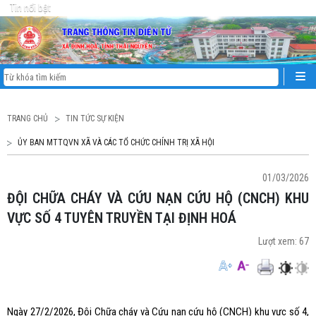
Tin nổi bật
TRANG CHỦ
TIN TỨC SỰ KIỆN
ỦY BAN MTTQVN XÃ VÀ CÁC TỔ CHỨC CHÍNH TRỊ XÃ HỘI
01/03/2026
ĐỘI CHỮA CHÁY VÀ CỨU NẠN CỨU HỘ (CNCH) KHU
VỰC SỐ 4 TUYÊN TRUYỀN TẠI ĐỊNH HOÁ
Lượt xem:
67
Ngày 27/2/2026, Đội Chữa cháy và Cứu nạn cứu hộ (CNCH) khu vực số 4,