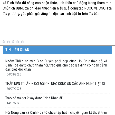
xã Định Hóa đã nâng cao nhận thức, tinh thần chủ động trong tham mưu
Chủ tịch UBND xã chỉ đạo thực hiện hiệu quả công tác PCCC và CNCH tại
địa phương, góp phần giữ vững ổn định an ninh trật tự trên địa bàn.
TIN LIÊN QUAN
Nhóm Thiện nguyện Gieo Duyên phối hợp cùng Hội Chữ thập đỏ xã
Định Hóa đã tổ chức thăm hỏi, trao quà cho các gia đình có hoàn cảnh
đặc biệt khó khăn
04/08/2026
THẮP NẾN TRI ÂN – ĐỜI ĐỜI GHI NHỚ CÔNG ƠN CÁC ANH HÙNG LIỆT SĨ
26/07/2026
Trao hỗ trợ đợt 2 xây dựng "Nhà Nhân ái"
14/07/2026
Hội Nông dân xã Định Hóa tổ chức tập huấn chuyển giao kỹ thuật trên