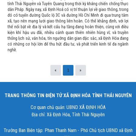
tỉnh Thái Nguyên và Tuyên Quang trong thời kỳ kháng chiến chống thực
dân Pháp. Ngày nay, xã Định Hoá có vị trí thuận lợi về giao thông, trong
đó có tuyến đường Quốc lộ 3C và đường Hồ Chí Minh đi qua trung tâm
xã, tạo nên mạng lưới giao thông liên hoàn. Có thể khẳng định, với lợi
thế nổi bật về địa lý và kết cấu hạ tầng đang hoàn thiện, cùng với điều
kiện khí hậu ưu đãi, nhiều cảnh quan thiên nhiên hùng vĩ; và truyền
thống lịch sử, văn hóa, tín ngưỡng dân gian đặc sắc, xã Định Hóa đang
có những cơ hội lớn để thu hút đầu tư, và phát triển kinh tế đa ngành
nghề.
«
»
1
TRANG THÔNG TIN ĐIỆN TỬ XÃ ĐỊNH HÓA TỈNH THÁI NGUYÊN
Cơ quan chủ quản: UBND XÃ ĐỊNH HÓA
Địa chỉ: Xã Định Hóa, Tỉnh Thái Nguyên
Trưởng Ban Biên tập: Phan Thanh Nam - Phó Chủ tịch UBND xã Định