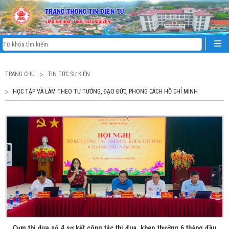
TRANG CHỦ
TIN TỨC SỰ KIỆN
HỌC TẬP VÀ LÀM THEO TƯ TƯỞNG, ĐẠO ĐỨC, PHONG CÁCH HỒ CHÍ MINH
Cụm thi đua số 4 sơ kết công tác thi đua, khen thưởng 6 tháng đầu