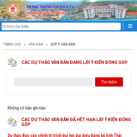
TRANG CHỦ
VĂN BẢN
GÓP Ý VĂN BẢN
CÁC DỰ THẢO VĂN BẢN ĐANG LẤY Ý KIẾN ĐÓNG GÓP
Không có bản ghi nào
CÁC DỰ THẢO VĂN BẢN ĐÃ HẾT HẠN LẤY Ý KIẾN ĐÓNG
GÓP
Dự thảo Báo cáo chính trị trình Đại hội đại biểu Đảng bộ tỉnh Thái