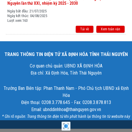
Nguyên lần thứ XXI, nhiệm kỳ 2025 - 2030
Ngày bắt đầu:
21/07/2025
Ngày kết thúc:
04/08/2025
Lượt xem:
163
Xem toàn văn
TRANG THÔNG TIN ĐIỆN TỬ XÃ ĐỊNH HÓA TỈNH THÁI NGUYÊN
Cơ quan chủ quản: UBND XÃ ĐỊNH HÓA
Địa chỉ: Xã Định Hóa, Tỉnh Thái Nguyên
Trưởng Ban Biên tập: Phan Thanh Nam - Phó Chủ tịch UBND xã Định
Hóa
Điện thoại: 0208.3.778.645 - Fax: 0208.3.878.813
Email: ubnddinhhoa@thainguyen.gov.vn
* Ghi rõ nguồn: Trang thông tin điện tử khi phát hành lại thông tin từ website này