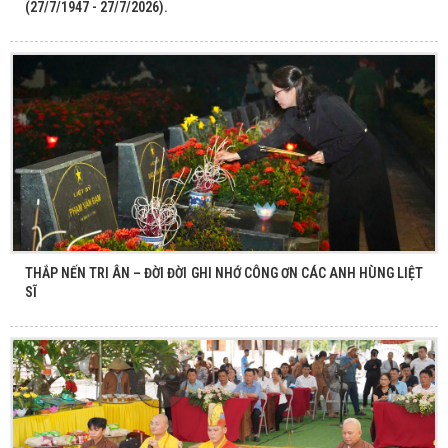
(27/7/1947 - 27/7/2026).
THẮP NẾN TRI ÂN – ĐỜI ĐỜI GHI NHỚ CÔNG ƠN CÁC ANH HÙNG LIỆT
SĨ