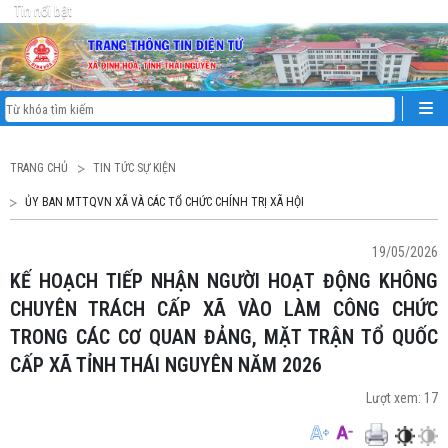
Tin nổi bật
TRANG CHỦ
TIN TỨC SỰ KIỆN
ỦY BAN MTTQVN XÃ VÀ CÁC TỔ CHỨC CHÍNH TRỊ XÃ HỘI
19/05/2026
KẾ HOẠCH TIẾP NHẬN NGƯỜI HOẠT ĐỘNG KHÔNG
CHUYÊN TRÁCH CẤP XÃ VÀO LÀM CÔNG CHỨC
TRONG CÁC CƠ QUAN ĐẢNG, MẶT TRẬN TỔ QUỐC
CẤP XÃ TỈNH THÁI NGUYÊN NĂM 2026
Lượt xem:
17