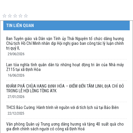
TIN LIÊN QUAN
Ban Tuyên giáo và Dân vận Tỉnh ủy Thái Nguyên tổ chức dâng hương
Chủ tịch Hồ Chí Minh nhân dịp Hội nghị giao ban công tác lý luận chính
trị quý II,
29/06/2026
Lan tỏa nghĩa tình quân dân từ những hoạt động tri ân của Nhà máy
Z115 tại xã Định Hóa
16/06/2026
KHÁM PHÁ CHÙA HANG ĐỊNH HÓA – ĐIỂM ĐẾN TÂM LINH, ĐỊA CHỈ ĐỎ
TRONG LỄ HỘI LỒNG TỒNG ATK
27/01/2026
THCS Bảo Cường: Hành trình về nguồn với di tích lịch sử tại Bảo Biên
22/12/2025
Văn phòng Quân uỷ Trung ương dâng hương và tặng 40 suất quà cho
gia đình chính sách người có công xã Định Hoá