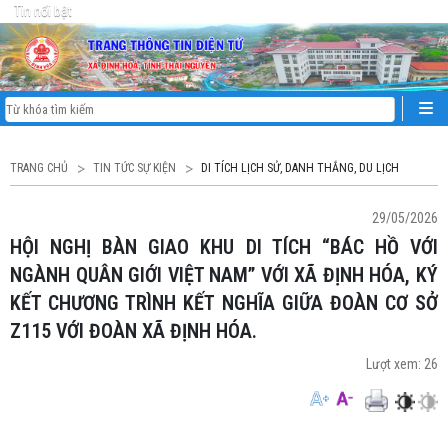
Tin nổi bật
TRANG CHỦ
TIN TỨC SỰ KIỆN
DI TÍCH LỊCH SỬ, DANH THẮNG, DU LỊCH
29/05/2026
HỘI NGHỊ BÀN GIAO KHU DI TÍCH “BÁC HỒ VỚI
NGÀNH QUÂN GIỚI VIỆT NAM” VỚI XÃ ĐỊNH HÓA, KÝ
KẾT CHƯƠNG TRÌNH KẾT NGHĨA GIỮA ĐOÀN CƠ SỞ
Z115 VỚI ĐOÀN XÃ ĐỊNH HÓA.
Lượt xem:
26