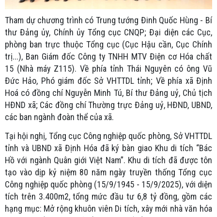
Tham dự chương trình có Trung tướng Đinh Quốc Hùng - Bí
thư Đảng ủy, Chính ủy Tổng cục CNQP; Đại diện các Cục,
phòng ban trực thuộc Tổng cục (Cục Hậu cần, Cục Chính
trị...), Ban Giám đốc Công ty TNHH MTV Điện cơ Hóa chất
15 (Nhà máy Z115). Về phía tỉnh Thái Nguyên có ông Vũ
Đức Hảo, Phó giám đốc Sở VHTTDL tỉnh; Về phía xã Định
Hoá có đồng chí Nguyễn Minh Tú, Bí thư Đảng uỷ, Chủ tịch
HĐND xã; Các đồng chí Thường trực Đảng uỷ, HĐND, UBND,
các ban ngành đoàn thể của xã.
Tại hội nghị, Tổng cục Công nghiệp quốc phòng, Sở VHTTDL
tỉnh và UBND xã Định Hóa đã ký bàn giao Khu di tích “Bác
Hồ với ngành Quân giới Việt Nam”. Khu di tích đã được tôn
tạo vào dịp kỷ niệm 80 năm ngày truyền thống Tổng cục
Công nghiệp quốc phòng (15/9/1945 - 15/9/2025), với diện
tích trên 3.400m2, tổng mức đầu tư 6,8 tỷ đồng, gồm các
hạng mục: Mở rộng khuôn viên Di tích, xây mới nhà văn hóa