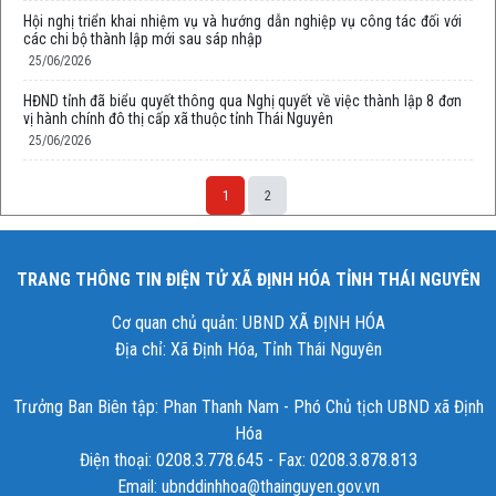
Hội nghị triển khai nhiệm vụ và hướng dẫn nghiệp vụ công tác đối với
các chi bộ thành lập mới sau sáp nhập
25/06/2026
HĐND tỉnh đã biểu quyết thông qua Nghị quyết về việc thành lập 8 đơn
vị hành chính đô thị cấp xã thuộc tỉnh Thái Nguyên
25/06/2026
1
2
TRANG THÔNG TIN ĐIỆN TỬ XÃ ĐỊNH HÓA TỈNH THÁI NGUYÊN
Cơ quan chủ quản: UBND XÃ ĐỊNH HÓA
Địa chỉ: Xã Định Hóa, Tỉnh Thái Nguyên
Trưởng Ban Biên tập: Phan Thanh Nam - Phó Chủ tịch UBND xã Định
Hóa
Điện thoại: 0208.3.778.645 - Fax: 0208.3.878.813
Email: ubnddinhhoa@thainguyen.gov.vn