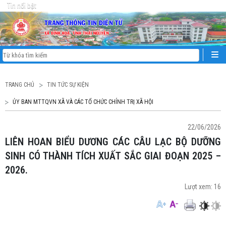
Tin nổi bật
TRANG CHỦ
TIN TỨC SỰ KIỆN
ỦY BAN MTTQVN XÃ VÀ CÁC TỔ CHỨC CHÍNH TRỊ XÃ HỘI
22/06/2026
LIÊN HOAN BIỂU DƯƠNG CÁC CÂU LẠC BỘ DƯỠNG
SINH CÓ THÀNH TÍCH XUẤT SẮC GIAI ĐOẠN 2025 –
2026.
Lượt xem:
16