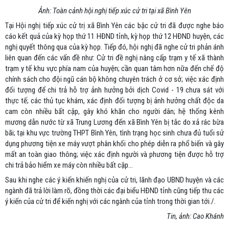
Ảnh: Toàn cảnh hội nghị tiếp xúc cử tri tại xã Bình Yên
Tại Hội nghị tiếp xúc cử trị xã Bình Yên các bậc cử tri đã được nghe báo
cáo kết quả của kỳ họp thứ 11 HĐND tỉnh, kỳ họp thứ 12 HĐND huyện, các
nghị quyết thông qua của kỳ họp. Tiếp đó, hội nghị đã nghe cử tri phản ánh
liên quan đến các vấn đề như: Cử tri đề nghị nâng cấp trạm y tế xã thành
trạm y tế khu vực phía nam của huyện; cần quan tâm hơn nữa đến chế độ
chính sách cho đội ngũ cán bộ không chuyên trách ở cơ sở; việc xác định
đối tượng để chi trả hỗ trợ ảnh hưởng bởi dịch Covid - 19 chưa sát với
thực tế; các thủ tục khám, xác định đối tượng bị ảnh hưởng chất độc da
cam còn nhiều bất cập, gây khó khăn cho người dân; hệ thống kênh
mương dẫn nước từ xã Trung Lương đến xã Bình Yên bị tắc do xả rác bừa
bãi; tại khu vực trường THPT Bình Yên, tình trạng học sinh chưa đủ tuổi sử
dụng phương tiện xe máy vượt phân khối cho phép diễn ra phổ biến và gây
mất an toàn giao thông; việc xác định người và phương tiện được hỗ trợ
chi trả bảo hiểm xe máy còn nhiều bất cập...
Sau khi nghe các ý kiến khiến nghị của cử tri, lãnh đạo UBND huyện và các
ngành đã trả lời làm rõ, đồng thời các đại biểu HĐND tỉnh cũng tiếp thu các
ý kiến của cử tri để kiến nghị với các ngành của tỉnh trong thời gian tới./.
Tin, ảnh: Cao Khánh