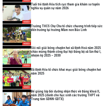
VIDEO
Tuổi trẻ Định Hóa tích cực tham gia khám sơ tuyển
nghĩa vụ quân sự năm 2026
VIDEO
Trường THCS Chợ Chu tổ chức chương trình tiếp sức
đến trường tại trường Mầm non Bảo Linh
VIDEO
Sôi nổi giải bóng chuyền hơi xã Định Hoá năm 2025
chào mừng thành công Đại hội Đảng bộ xã lần thứ I,
nhiệm kỳ 2025 – 2030
VIDEO
Xã Định Hóa tổ chức khai mạc giải bóng chuyền hơi
năm 2025
VIDEO
Bế giảng lớp bồi dưỡng nhận thức về Đảng khoá II,
năm 2025 (dành cho học sinh các trường THPT và
Trung tâm GDNN-GDTX)