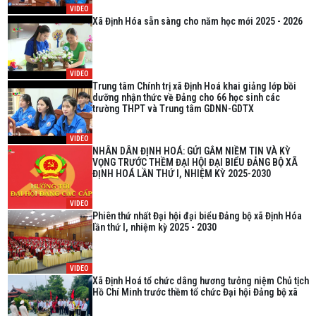
VIDEO
Xã Định Hóa sẵn sàng cho năm học mới 2025 - 2026
VIDEO
Trung tâm Chính trị xã Định Hoá khai giảng lớp bồi
dưỡng nhận thức về Đảng cho 66 học sinh các
trường THPT và Trung tâm GDNN-GDTX
VIDEO
NHÂN DÂN ĐỊNH HOÁ: GỬI GẮM NIỀM TIN VÀ KỲ
VỌNG TRƯỚC THỀM ĐẠI HỘI ĐẠI BIỂU ĐẢNG BỘ XÃ
ĐỊNH HOÁ LẦN THỨ I, NHIỆM KỲ 2025-2030
VIDEO
Phiên thứ nhất Đại hội đại biểu Đảng bộ xã Định Hóa
lần thứ I, nhiệm kỳ 2025 - 2030
VIDEO
Xã Định Hoá tổ chức dâng hương tưởng niệm Chủ tịch
Hồ Chí Minh trước thềm tổ chức Đại hội Đảng bộ xã