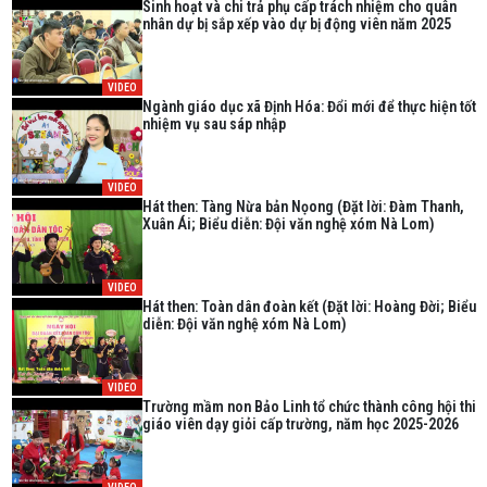
Sinh hoạt và chi trả phụ cấp trách nhiệm cho quân
nhân dự bị sắp xếp vào dự bị động viên năm 2025
VIDEO
Ngành giáo dục xã Định Hóa: Đổi mới để thực hiện tốt
nhiệm vụ sau sáp nhập
VIDEO
Hát then: Tàng Nừa bản Nọong (Đặt lời: Đàm Thanh,
Xuân Ái; Biểu diễn: Đội văn nghệ xóm Nà Lom)
VIDEO
Hát then: Toàn dân đoàn kết (Đặt lời: Hoàng Đời; Biểu
diễn: Đội văn nghệ xóm Nà Lom)
VIDEO
Trường mầm non Bảo Linh tổ chức thành công hội thi
giáo viên dạy giỏi cấp trường, năm học 2025-2026