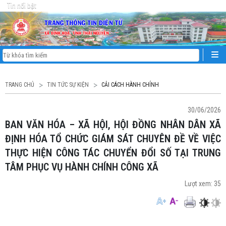
Tin nổi bật
TRANG CHỦ
TIN TỨC SỰ KIỆN
CẢI CÁCH HÀNH CHÍNH
30/06/2026
BAN VĂN HÓA – XÃ HỘI, HỘI ĐỒNG NHÂN DÂN XÃ
ĐỊNH HÓA TỔ CHỨC GIÁM SÁT CHUYÊN ĐỀ VỀ VIỆC
THỰC HIỆN CÔNG TÁC CHUYỂN ĐỔI SỐ TẠI TRUNG
TÂM PHỤC VỤ HÀNH CHÍNH CÔNG XÃ
Lượt xem:
35