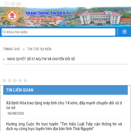
Tin nổi bật
TRANG CHỦ
TIN TỨC SỰ KIỆN
NGHỊ QUYẾT SỐ 57-NQ/TW VÀ CHUYỂN ĐỔI SỐ
TIN LIÊN QUAN
Xã Định Hóa trao tặng máy tính cho 14 xóm, đẩy mạnh chuyển đổi số ở
cơ sở
06/08/2026
Hưởng ứng Cuộc thi trực tuyến “Tìm hiểu Luật Tiếp cận thông tin và
dịch vụ công trực tuyến trên địa bàn tỉnh Thái Nguyên”