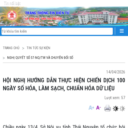
Tin nổi bật
TRANG CHỦ
TIN TỨC SỰ KIỆN
NGHỊ QUYẾT SỐ 57-NQ/TW VÀ CHUYỂN ĐỔI SỐ
14/04/2026
HỘI NGHỊ HƯỚNG DẪN THỰC HIỆN CHIẾN DỊCH 100
NGÀY SỐ HÓA, LÀM SẠCH, CHUẨN HÓA DỮ LIỆU
Lượt xem:
57
Chiều ngày 13/4, Sở Nội vụ tỉnh Thái Nguyên tổ chức hội