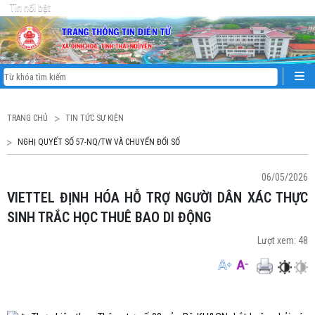
Tin nổi bật
TRANG CHỦ
TIN TỨC SỰ KIỆN
NGHỊ QUYẾT SỐ 57-NQ/TW VÀ CHUYỂN ĐỔI SỐ
06/05/2026
VIETTEL ĐỊNH HÓA HỖ TRỢ NGƯỜI DÂN XÁC THỰC
SINH TRẮC HỌC THUÊ BAO DI ĐỘNG
Lượt xem:
48