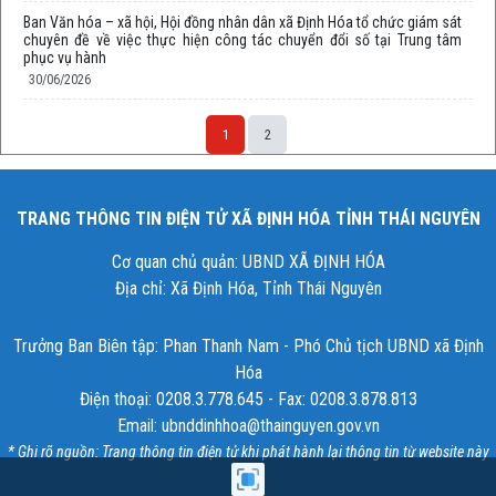
Ban Văn hóa – xã hội, Hội đồng nhân dân xã Định Hóa tổ chức giám sát
chuyên đề về việc thực hiện công tác chuyển đổi số tại Trung tâm
phục vụ hành
30/06/2026
1
2
TRANG THÔNG TIN ĐIỆN TỬ XÃ ĐỊNH HÓA TỈNH THÁI NGUYÊN
Cơ quan chủ quản: UBND XÃ ĐỊNH HÓA
Địa chỉ: Xã Định Hóa, Tỉnh Thái Nguyên
Trưởng Ban Biên tập: Phan Thanh Nam - Phó Chủ tịch UBND xã Định
Hóa
Điện thoại: 0208.3.778.645 - Fax: 0208.3.878.813
Email: ubnddinhhoa@thainguyen.gov.vn
* Ghi rõ nguồn: Trang thông tin điện tử khi phát hành lại thông tin từ website này