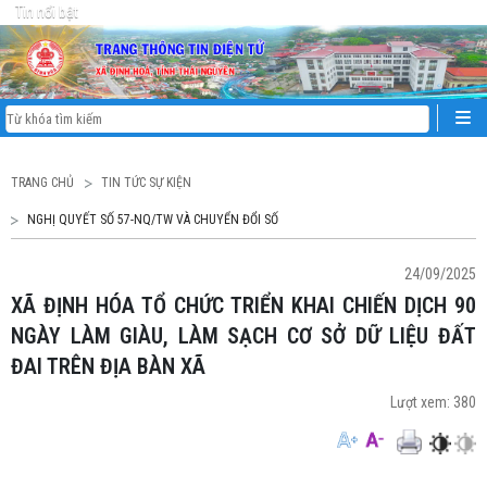
Tin nổi bật
TRANG CHỦ
TIN TỨC SỰ KIỆN
NGHỊ QUYẾT SỐ 57-NQ/TW VÀ CHUYỂN ĐỔI SỐ
24/09/2025
XÃ ĐỊNH HÓA TỔ CHỨC TRIỂN KHAI CHIẾN DỊCH 90
NGÀY LÀM GIÀU, LÀM SẠCH CƠ SỞ DỮ LIỆU ĐẤT
ĐAI TRÊN ĐỊA BÀN XÃ
Lượt xem:
380