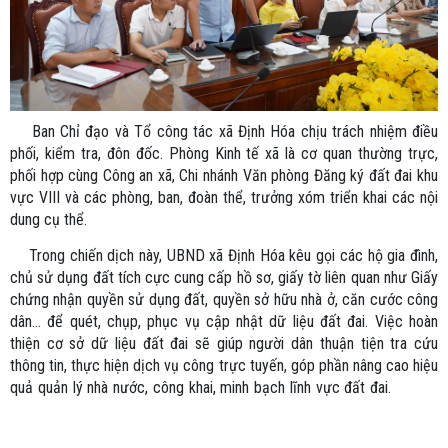
Ban Chỉ đạo và Tổ công tác xã Định Hóa chịu trách nhiệm điều
phối, kiểm tra, đôn đốc. Phòng Kinh tế xã là cơ quan thường trực,
phối hợp cùng Công an xã, Chi nhánh Văn phòng Đăng ký đất đai khu
vực VIII và các phòng, ban, đoàn thể, trưởng xóm triển khai các nội
dung cụ thể.
Trong chiến dịch này, UBND xã Định Hóa kêu gọi các hộ gia đình,
chủ sử dụng đất tích cực cung cấp hồ sơ, giấy tờ liên quan như Giấy
chứng nhận quyền sử dụng đất, quyền sở hữu nhà ở, căn cước công
dân… để quét, chụp, phục vụ cập nhật dữ liệu đất đai. Việc hoàn
thiện cơ sở dữ liệu đất đai sẽ giúp người dân thuận tiện tra cứu
thông tin, thực hiện dịch vụ công trực tuyến, góp phần nâng cao hiệu
quả quản lý nhà nước, công khai, minh bạch lĩnh vực đất đai.
m nhằm
hoàn thiện Cơ sở dữ liệu quốc gia về đất đai, góp phần chuyển đổi số
trong công tác quản lý đất đai. Chiến dịch có mục tiêu thu thập, chuẩn hóa