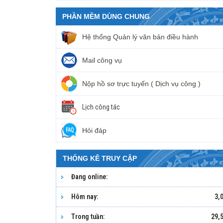
PHẦN MỀM DÙNG CHUNG
Hệ thống Quản lý văn bản điều hành
Mail công vụ
Nộp hồ sơ trực tuyến ( Dịch vụ công )
Lịch công tác
Hỏi đáp
THỐNG KÊ TRUY CẬP
Đang online:
Hôm nay:
3,
Trong tuần:
29,