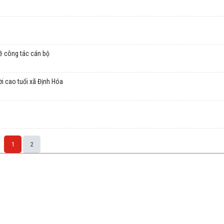
ề công tác cán bộ
 cao tuổi xã Định Hóa
1
2