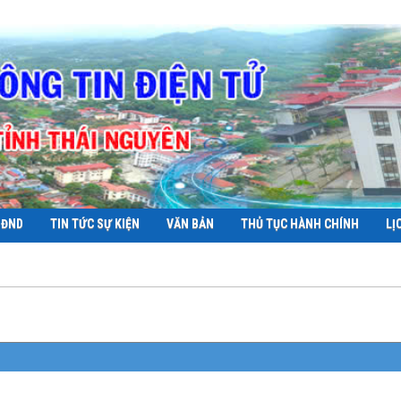
HĐND
TIN TỨC SỰ KIỆN
VĂN BẢN
THỦ TỤC HÀNH CHÍNH
LỊ