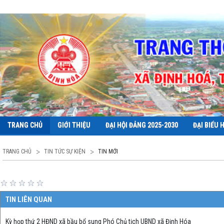
TRANG CHỦ
GIỚI THIỆU
ĐẠI HỘI ĐẢNG 2025-2030
ĐẠI BIỂU 
TRANG CHỦ
TIN TỨC SỰ KIỆN
TIN MỚI
TIN LIÊN QUAN
Kỳ họp thứ 2 HĐND xã bầu bổ sung Phó Chủ tịch UBND xã Định Hóa