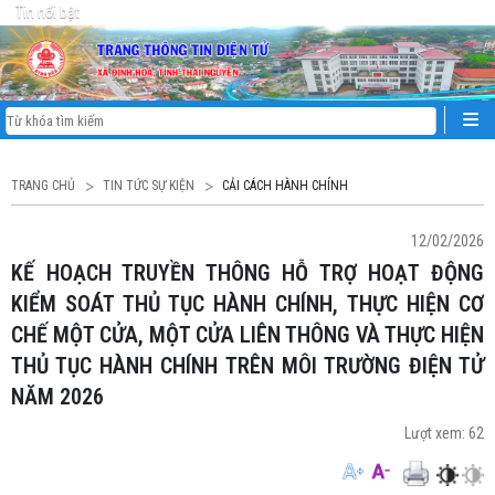
Tin nổi bật
TRANG CHỦ
TIN TỨC SỰ KIỆN
CẢI CÁCH HÀNH CHÍNH
12/02/2026
KẾ HOẠCH TRUYỀN THÔNG HỖ TRỢ HOẠT ĐỘNG
KIỂM SOÁT THỦ TỤC HÀNH CHÍNH, THỰC HIỆN CƠ
CHẾ MỘT CỬA, MỘT CỬA LIÊN THÔNG VÀ THỰC HIỆN
THỦ TỤC HÀNH CHÍNH TRÊN MÔI TRƯỜNG ĐIỆN TỬ
NĂM 2026
Lượt xem:
62