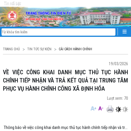
Tin nổi bật
TRANG CHỦ
TIN TỨC SỰ KIỆN
CẢI CÁCH HÀNH CHÍNH
19/03/2026
VỀ VIỆC CÔNG KHAI DANH MỤC THỦ TỤC HÀNH
CHÍNH TIẾP NHẬN VÀ TRẢ KẾT QUẢ TẠI TRUNG TÂM
PHỤC VỤ HÀNH CHÍNH CÔNG XÃ ĐỊNH HÓA
Lượt xem:
70
Thông báo về việc công khai danh mục thủ tục hành chính tiếp nhận và trả kết quả tại Trung tâm Phục vụ hành chính công xã Định Hóa