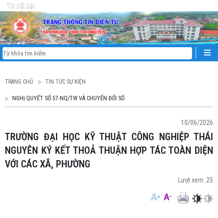
Tin nổi bật
TRANG CHỦ
TIN TỨC SỰ KIỆN
NGHỊ QUYẾT SỐ 57-NQ/TW VÀ CHUYỂN ĐỔI SỐ
10/06/2026
TRƯỜNG ĐẠI HỌC KỸ THUẬT CÔNG NGHIỆP THÁI
NGUYÊN KÝ KẾT THOẢ THUẬN HỢP TÁC TOÀN DIỆN
VỚI CÁC XÃ, PHƯỜNG
Lượt xem:
25