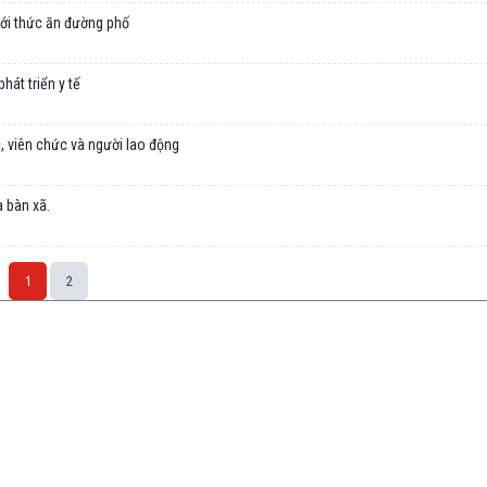
với thức ăn đường phố
hát triển y tế
 viên chức và người lao động
a bàn xã.
1
2