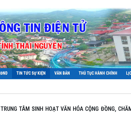
HĐND
TIN TỨC SỰ KIỆN
VĂN BẢN
THỦ TỤC HÀNH CHÍNH
LỊ