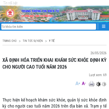
Tin nổi bật
TRANG CHỦ
TIN TỨC SỰ KIỆN
Y TẾ
26/05/2026
XÃ ĐỊNH HÓA TRIỂN KHAI KHÁM SỨC KHỎE ĐỊNH KỲ
CHO NGƯỜI CAO TUỔI NĂM 2026
Lượt xem:
69
Thực hiện kế hoạch khám sức khỏe, quản lý sức khỏe định
kỳ cho người cao tuổi năm 2026 trên địa bàn xã. Trạm y tế